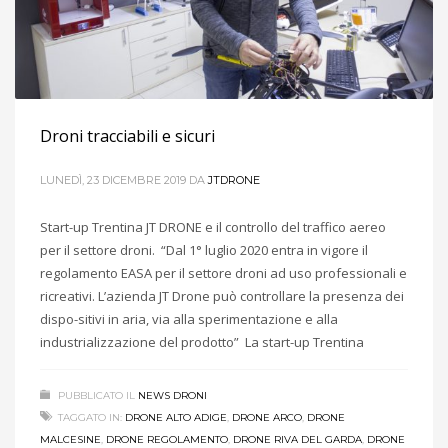
Droni tracciabili e sicuri
LUNEDÌ, 23 DICEMBRE 2019
DA
JTDRONE
Start-up Trentina JT DRONE e il controllo del traffico aereo
per il settore droni. “Dal 1° luglio 2020 entra in vigore il
regolamento EASA per il settore droni ad uso professionali e
ricreativi. L’azienda JT Drone può controllare la presenza dei
dispo-sitivi in aria, via alla sperimentazione e alla
industrializzazione del prodotto” La start-up Trentina
PUBBLICATO IL
NEWS DRONI
TAGGATO IN:
DRONE ALTO ADIGE
,
DRONE ARCO
,
DRONE
MALCESINE
,
DRONE REGOLAMENTO
,
DRONE RIVA DEL GARDA
,
DRONE