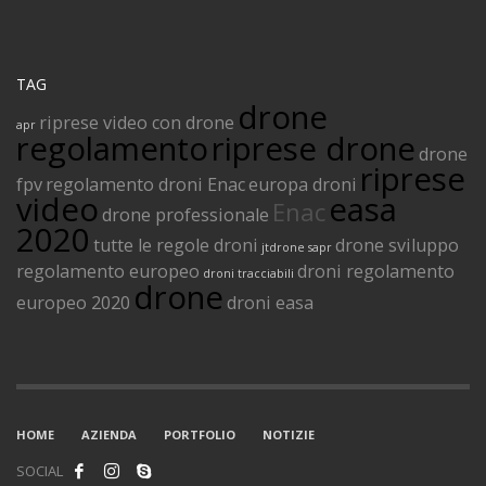
TAG
drone
riprese video con drone
apr
regolamento
riprese drone
drone
riprese
fpv
regolamento droni Enac
europa droni
video
easa
Enac
drone professionale
2020
tutte le regole droni
drone sviluppo
jtdrone
sapr
regolamento europeo
droni regolamento
droni tracciabili
drone
europeo 2020
droni easa
HOME
AZIENDA
PORTFOLIO
NOTIZIE
SOCIAL