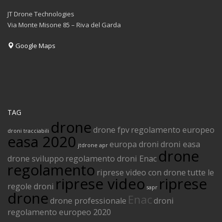
JT Drone Technologies
Via Monte Misone 85 – Riva del Garda
Google Maps
TAG
drone
drone fpv
regolamento europeo
droni tracciabili
easa 2020
europa droni
droni easa
jtdrone
apr
drone
drone sviluppo
regolamento droni Enac
regolamento
riprese video con drone
tutte le
riprese video
riprese
regole droni
sapr
drone
Enac
drone professionale
droni
regolamento europeo 2020