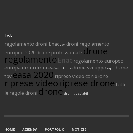
TAG
regolamento droni Enac
droni regolamento
apr
drone
europeo 2020
drone professionale
regolamento
Enac
regolamento europeo
europa droni
droni easa
drone sviluppo
drone
jtdrone
sapr
easa 2020
fpv
riprese video con drone
riprese video
riprese drone
tutte
drone
le regole droni
droni tracciabili
HOME
AZIENDA
PORTFOLIO
NOTIZIE