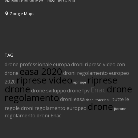
Via Monte Misone 85 – Riva del Garda
Google Maps
TAG
drone professionale
europa droni
riprese video con
easa 2020
drone
droni regolamento europeo
riprese video
riprese
2020
apr
sapr
drone
drone
Enac
drone sviluppo
drone fpv
regolamento
droni easa
tutte le
droni tracciabili
drone
regole droni
regolamento europeo
jtdrone
regolamento droni Enac