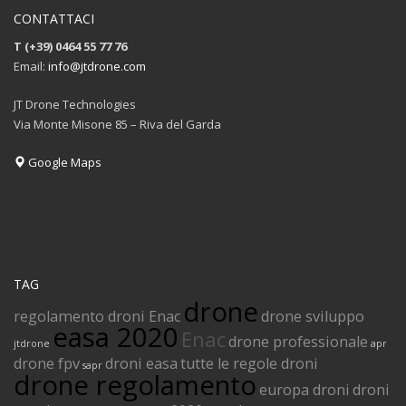
CONTATTACI
T (+39) 0464 55 77 76
Email:
info@jtdrone.com
JT Drone Technologies
Via Monte Misone 85 – Riva del Garda
Google Maps
TAG
drone
regolamento droni Enac
drone sviluppo
easa 2020
Enac
drone professionale
jtdrone
apr
drone fpv
droni easa
tutte le regole droni
sapr
drone regolamento
europa droni
droni