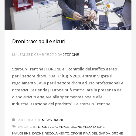
Droni tracciabili e sicuri
LUNEDÌ, 23 DICEMBRE 2019
DA
JTDRONE
Start-up Trentina JT DRONE e il controllo del traffico aereo
per il settore droni. “Dal 1° luglio 2020 entra in vigore il
regolamento EASA per il settore droni ad uso professionali e
ricreativi. L’azienda JT Drone può controllare la presenza dei
dispo-sitivi in aria, via alla sperimentazione e alla
industrializzazione del prodotto” La start-up Trentina
PUBBLICATO IL
NEWS DRONI
TAGGATO IN:
DRONE ALTO ADIGE
,
DRONE ARCO
,
DRONE
MALCESINE
,
DRONE REGOLAMENTO
,
DRONE RIVA DEL GARDA
,
DRONE