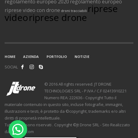
regolamento europeo 2020
regolamento europeo
riprese
riprese video con drone
droni tracciabili
video
riprese drone
HOME
AZIENDA
PORTFOLIO
NOTIZIE
SOCIAL
© 2016 All rights reserved. JT DRONE
TECHNOLOGIES SRL - P.IVA / C.F 02413910221
Numero REA: 222636 - Copyright Tutto il
materiale contenuto in questo sito, incluse fotografie, immagini,
illustrazioni e testi, è protetto da ©copyright, trademarks e/o altri
diritti di proprietà intellettuale.
Tutti i diritti sono riservati . Copyright ©Jt Drone SRL - Sito Realizzato
da JTDrone.com