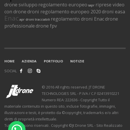
drone sviluppo
regolamento europeo
riprese video
sapr
con drone
droni regolamento europeo 2020
droni easa
Enac
regolamento droni Enac
drone
apr
droni tracciabili
professionale
drone fpv
HOME
AZIENDA
PORTFOLIO
NOTIZIE
SOCIAL
© 2016 All rights reserved. JT DRONE
TECHNOLOGIES SRL - P.IVA / C.F 02413910221
Numero REA: 222636 - Copyright Tutto il
materiale contenuto in questo sito, incluse fotografie, immagini,
illustrazioni e testi, è protetto da ©copyright, trademarks e/o altri
diritti di proprietà intellettuale.
Tutti i diritti sono riservati . Copyright ©Jt Drone SRL - Sito Realizzato