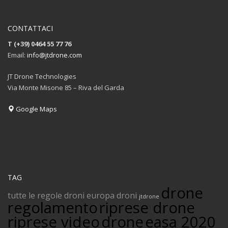
CONTATTACI
T (+39) 0464 55 77 76
Email:
info@jtdrone.com
JT Drone Technologies
Via Monte Misone 85 – Riva del Garda
Google Maps
TAG
drone
tutte le regole droni
europa droni
jtdrone
regolamento
riprese drone
riprese video
drone
easa 2020