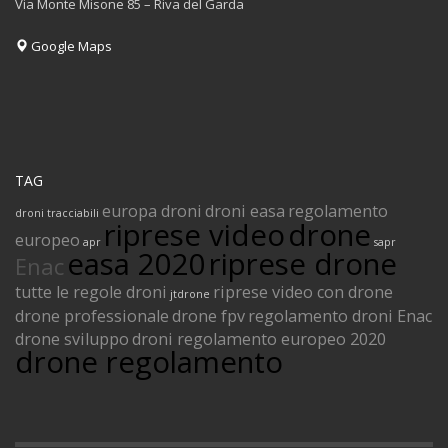
Via Monte Misone 85 – Riva del Garda
Google Maps
TAG
europa droni
droni easa
regolamento
droni tracciabili
riprese video
drone
europeo
apr
sapr
easa 2020
riprese drone
Enac
tutte le regole droni
riprese video con drone
jtdrone
drone professionale
drone fpv
regolamento droni Enac
drone sviluppo
droni regolamento europeo 2020
drone regolamento