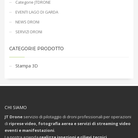
Categorie JTDRONE
EVENTI LAGO DI GARDA
NEWS DRONI
SERVIZI DRONI
CATEGORIE PRODOTTO
Stampa 3D
CHI SIAMO
JT Drone
servizio di pilotaggio di droni professionali per operazioni
di
riprese video, fotografia aerea e servizi di streaming video
eventi e manifestazioni
.
La nostra azienda
realizza ispezioni e rilievi tecnici
,