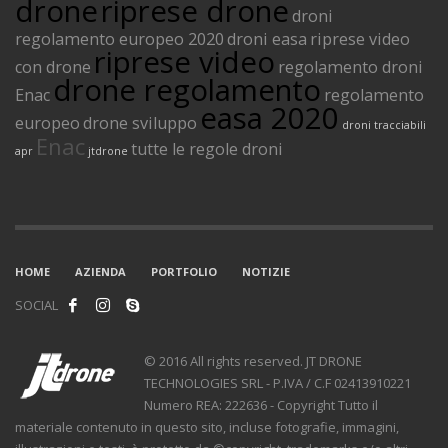
drone
riprese drone
droni
regolamento europeo 2020
droni easa
riprese video
riprese video
con drone
regolamento droni
drone regolamento
Enac
regolamento
easa 2020
europeo
drone sviluppo
droni tracciabili
Enac
tutte le regole droni
apr
jtdrone
HOME
AZIENDA
PORTFOLIO
NOTIZIE
SOCIAL
© 2016 All rights reserved. JT DRONE
TECHNOLOGIES SRL - P.IVA / C.F 02413910221
Numero REA: 222636 - Copyright Tutto il
materiale contenuto in questo sito, incluse fotografie, immagini,