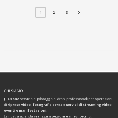
2
3
1
CHI SIAMO
JT Drone
servizio di pilotaggio di droni professionali per operazioni
di
riprese video, fotografia aerea e servizi di streaming video
eventi e manifestazioni
.
La nostra azienda
realizza ispezioni e rilievi tecnici
,