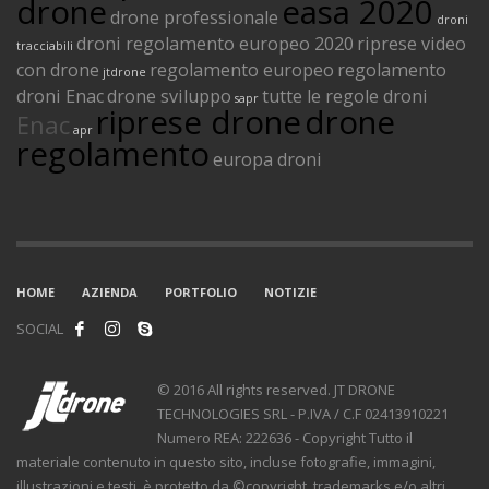
drone
easa 2020
drone professionale
droni
droni regolamento europeo 2020
riprese video
tracciabili
con drone
regolamento europeo
regolamento
jtdrone
droni Enac
drone sviluppo
tutte le regole droni
sapr
riprese drone
drone
Enac
apr
regolamento
europa droni
HOME
AZIENDA
PORTFOLIO
NOTIZIE
SOCIAL
© 2016 All rights reserved. JT DRONE
TECHNOLOGIES SRL - P.IVA / C.F 02413910221
Numero REA: 222636 - Copyright Tutto il
materiale contenuto in questo sito, incluse fotografie, immagini,
illustrazioni e testi, è protetto da ©copyright, trademarks e/o altri