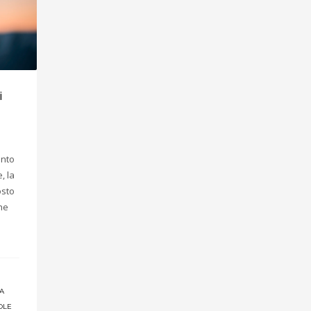
i
ento
, la
osto
he
A
OLE