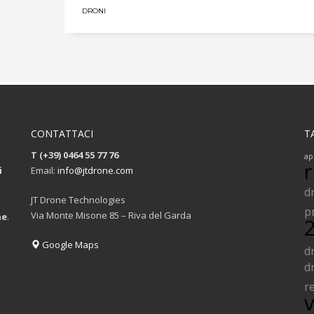
DRONI
CONTATTACI
T
T (+39) 0464 55 77 76
ap
i
Email:
info@jtdrone.com
d
JT Drone Technologies
p
Via Monte Misone 85 – Riva del Garda
ne
.
Google Maps
d
d
r