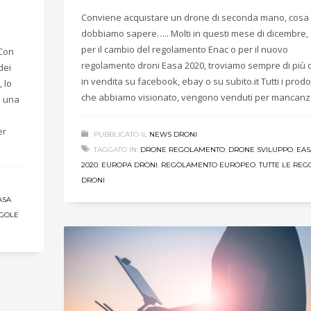
Conviene acquistare un drone di seconda mano, cosa
dobbiamo sapere….. Molti in questi mese di dicembre,
per il cambio del regolamento Enac o per il nuovo
 Con
regolamento droni Easa 2020, troviamo sempre di più 
dei
in vendita su facebook, ebay o su subito.it Tutti i prodot
, lo
che abbiamo visionato, vengono venduti per mancanz
e una
er
PUBBLICATO IL
NEWS DRONI
TAGGATO IN:
DRONE REGOLAMENTO
,
DRONE SVILUPPO
,
EAS
2020
,
EUROPA DRONI
,
REGOLAMENTO EUROPEO
,
TUTTE LE REG
DRONI
ASA
EGOLE