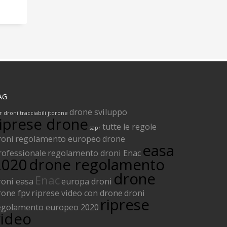
AG
drone sviluppo
r
droni tracciabili
jtdrone
riprese drone
tutte le regole
sapr
roni
regolamento europeo
drone
easa
rofessionale
regolamento droni Enac
2020
drone regolamento
drone
Enac
roni easa
europa droni
rone fpv
riprese video con drone
droni
riprese
egolamento europeo 2020
video