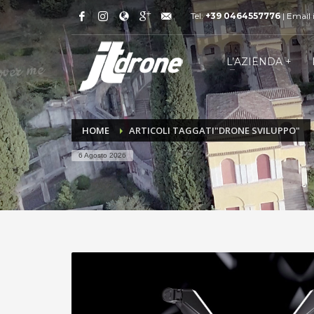
Tel:
+39 0464557776
| Email
L’AZIENDA +
HOME
ARTICOLI TAGGATI"DRONE SVILUPPO"
6 Agosto 2026