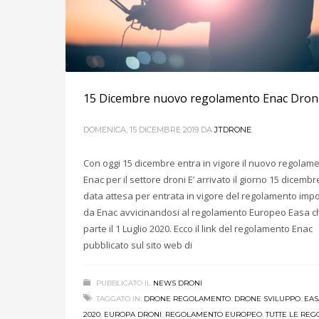
15 Dicembre nuovo regolamento Enac Dron
DOMENICA, 15 DICEMBRE 2019
DA
JTDRONE
Con oggi 15 dicembre entra in vigore il nuovo regolam
Enac per il settore droni E’ arrivato il giorno 15 dicembre
data attesa per entrata in vigore del regolamento imp
da Enac avvicinandosi al regolamento Europeo Easa c
parte il 1 Luglio 2020. Ecco il link del regolamento Enac
pubblicato sul sito web di
PUBBLICATO IL
NEWS DRONI
TAGGATO IN:
DRONE REGOLAMENTO
,
DRONE SVILUPPO
,
EAS
2020
,
EUROPA DRONI
,
REGOLAMENTO EUROPEO
,
TUTTE LE REG