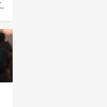
A
OLE