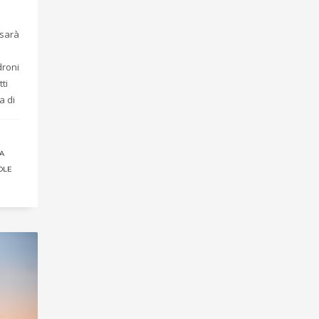
 sarà
droni
ti
a di
A
OLE