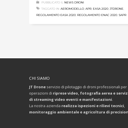
PUBBLICATO IL
NEWS DRONI
TAGGATO IN:
AEROMODELLO
,
APR
,
EASA 2020
,
JTDRONE
,
REGOLAMENTO EASA 2020
,
REGOLAMENTO ENAC 2020
,
SAPR
CHI SIAMO
JT Drone
servizio di pilotaggio di droni professionali per
operazioni di
riprese video, fotografia aerea e serviz
di streaming video eventi e manifestazioni
.
La nostra azienda
realizza ispezioni e rilievi tecnici
,
monitoraggio ambientale e agricoltura di precisio