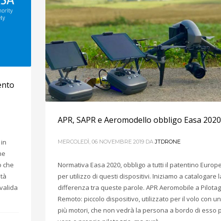
ento
APR, SAPR e Aeromodello obbligo Easa 2020
 in
MERCOLEDÌ, 06 NOVEMBRE 2019
DA
JTDRONE
ne
o che
Normativa Easa 2020, obbligo a tutti il patentino Europ
ità
per utilizzo di questi dispositivi. Iniziamo a catalogare l
valida
differenza tra queste parole. APR Aeromobile a Pilotag
Remoto: piccolo dispositivo, utilizzato per il volo con u
più motori, che non vedrà la persona a bordo di esso pe