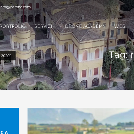
 info@jtdrone.com
PORTFOLIO
SERVIZI +
DRONE ACADEMY
WEB
Tag: 
2020"