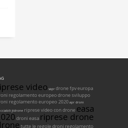
AG
iprese video
drone fpv
europa
sapr
roni
regolamento europeo
drone sviluppo
roni regolamento europeo 2020
apr
droni
easa
riprese video con drone
acciabili
jtdrone
2020
riprese drone
droni easa
drone
tutte le regole droni
regolamento