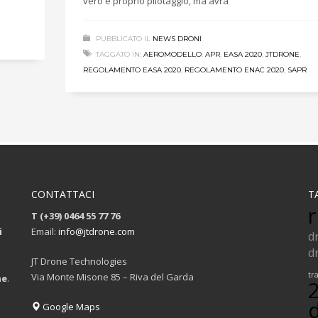
vero e proprio pilotaggio, ma avrà
PUBBLICATO IL
NEWS DRONI
TAGGATO IN:
AEROMODELLO
,
APR
,
EASA 2020
,
JTDRONE
,
REGOLAMENTO EASA 2020
,
REGOLAMENTO ENAC 2020
,
SAPR
CONTATTACI
T
r
T (+39) 0464 55 77 76
i
Email:
info@jtdrone.com
d
d
JT Drone Technologies
tr
Via Monte Misone 85 – Riva del Garda
ne
.
Google Maps