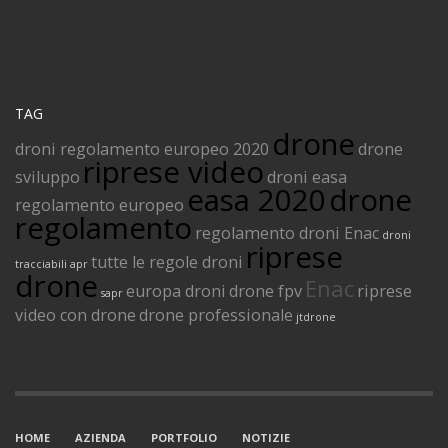
TAG
drone
droni regolamento europeo 2020
drone
riprese video
sviluppo
droni easa
easa 2020
drone
regolamento europeo
regolamento
regolamento droni Enac
droni
riprese
tutte le regole droni
tracciabili
apr
drone
Enac
europa droni
drone fpv
riprese
sapr
video con drone
drone professionale
jtdrone
HOME
AZIENDA
PORTFOLIO
NOTIZIE