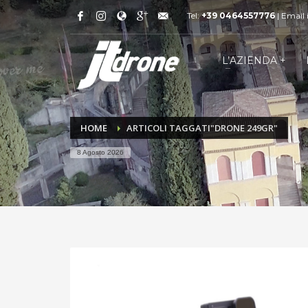
Tel:
+39 0464557776
| Email
L’AZIENDA +
HOME
ARTICOLI TAGGATI"DRONE 249GR"
8 Agosto 2026