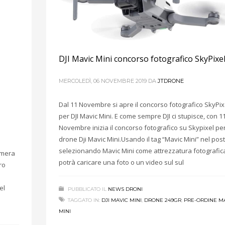
DJI Mavic Mini concorso fotografico SkyPixe
MERCOLEDÌ, 06 NOVEMBRE 2019
DA
JTDRONE
Dal 11 Novembre si apre il concorso fotografico SkyPix
per DJI Mavic Mini. E come sempre DJI ci stupisce, con 1
Novembre inizia il concorso fotografico su Skypixel per 
drone Dji Mavic Mini.Usando il tag “Mavic Mini” nel post
selezionando Mavic Mini come attrezzatura fotografica
amera
potrà caricare una foto o un video sul sul
ro
el
PUBBLICATO IL
NEWS DRONI
TAGGATO IN:
DJI MAVIC MINI
,
DRONE 249GR
,
PRE-ORDINE M
MINI