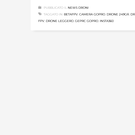
PUBBLICATO IL
NEWS DRONI
TAGGATO IN:
BETAFPV
,
CAMERA GOPRO
,
DRONE 249GR
,
D
FPV
,
DRONE LEGGERO
,
GEPRC GOPRO
,
INSTA360