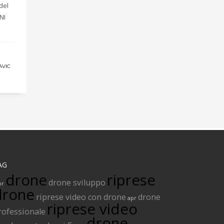
del
NI
AVIC
AG
drone
riprese
drone sviluppo
pr
drone
riprese video con drone
drone
apr
riprese video
rofessionale
drone