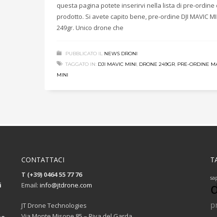
questa pagina potete inserirvi nella lista di pre-ordine 
prodotto. Si avete capito bene, pre-ordine DJI MAVIC MI
249gr. Unico drone che
PUBBLICATO IL
NEWS DRONI
TAGGATO IN:
DJI MAVIC MINI
,
DRONE 249GR
,
PRE-ORDINE M
MINI
CONTATTACI
T
T (+39) 0464 55 77 76
sa
i
Email:
info@jtdrone.com
p
JT Drone Technologies
Via Monte Misone 85 – Riva del Garda