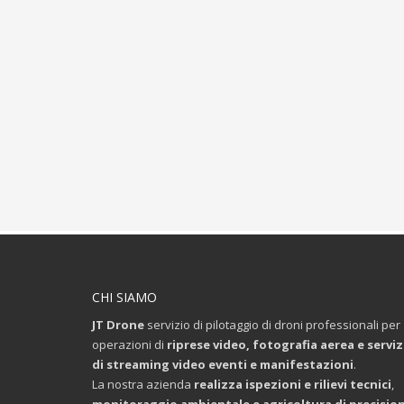
CHI SIAMO
JT Drone
servizio di pilotaggio di droni professionali per
operazioni di
riprese video, fotografia aerea e serviz
di streaming video eventi e manifestazioni
.
La nostra azienda
realizza ispezioni e rilievi tecnici
,