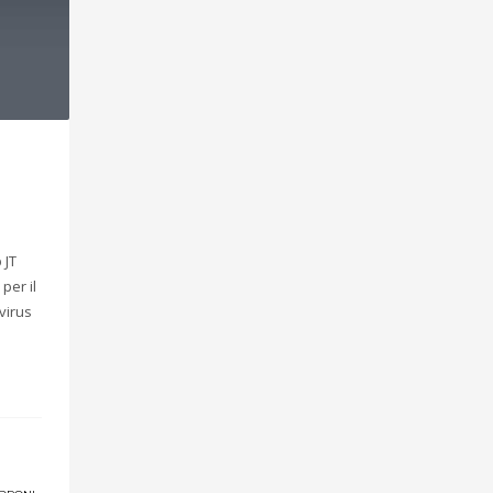
 JT
per il
virus