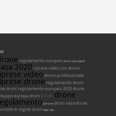
AG
drone
regolamento europeo
droni tracciabili
easa 2020
riprese video con drone
iprese video
drone professionale
riprese drone
regolamento droni
nac
droni regolamento europeo 2020
drone
drone
Enac
viluppo
europa droni
regolamento
droni easa
drone
jtdrone
pv
tutte le regole droni
sapr
apr