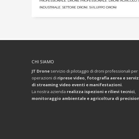
PROFESSIONALE
,
DRONE PROFESSIONALE
,
DRONI AGRICOLO
,
INDUSTRIALE
,
SETTORE DRONI
,
SVILUPPO DRONI
CHI SIAMO
JT Drone
servizio di pilotaggio di droni professionali per
operazioni di
riprese video, fotografia aerea e serviz
di streaming video eventi e manifestazioni
.
La nostra azienda
realizza ispezioni e rilievi tecnici
,
monitoraggio ambientale e agricoltura di precisio