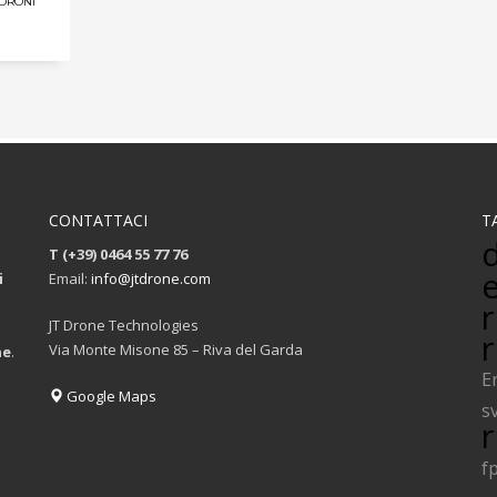
DRONI
CONTATTACI
T
T (+39) 0464 55 77 76
i
Email:
info@jtdrone.com
r
JT Drone Technologies
Via Monte Misone 85 – Riva del Garda
ne
.
E
Google Maps
s
f