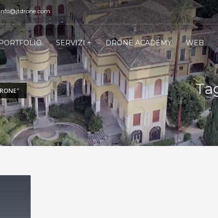
 info@jtdrone.com
PORTFOLIO
SERVIZI +
DRONE ACADEMY
WEB
Tag
DRONE"