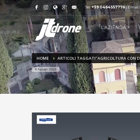
Tel:
+39 0464557776
| Email
L’AZIENDA +
HOME
ARTICOLI TAGGATI"AGRICOLTURA CON 
8 Agosto 2026