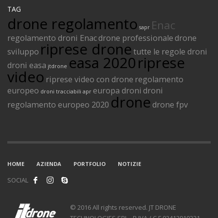
TAG
drone regolamento
Enac
sapr
regolamento droni Enac
drone professionale
drone
riprese drone
sviluppo
tutte le regole droni
easa 2020
riprese
droni easa
jtdrone
video
riprese video con drone
regolamento
europeo
europa droni
droni
droni tracciabili
apr
drone
regolamento europeo 2020
drone fpv
HOME
AZIENDA
PORTFOLIO
NOTIZIE
SOCIAL
© 2016 All rights reserved. JT DRONE