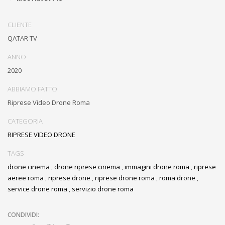
Roma
CLIENTE
Riprese video con drone di Roma, immagini uniche del Colosseo e
QATAR TV
della città di Roma
ANNO
2020
ABBIAMO FATTO
Riprese Video Drone Roma
CATEGORIA
RIPRESE VIDEO DRONE
TAGS
drone cinema
,
drone riprese cinema
,
immagini drone roma
,
riprese
aeree roma
,
riprese drone
,
riprese drone roma
,
roma drone
,
service drone roma
,
servizio drone roma