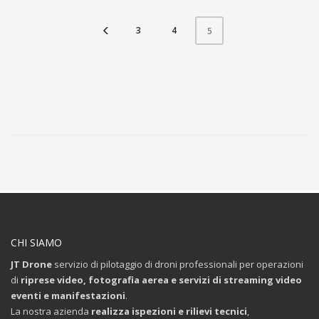
3
4
5
CHI SIAMO
JT Drone
servizio di pilotaggio di droni professionali per operazioni
di
riprese video, fotografia aerea e servizi di streaming video
eventi e manifestazioni
.
La nostra azienda
realizza ispezioni e rilievi tecnici
,