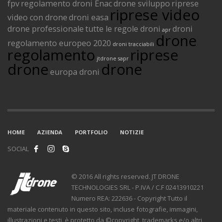
fpv
regolamento droni Enac
drone sviluppo
riprese
riprese video
video con drone
droni easa
drone professionale
tutte le regole droni
droni
apr
drone
regolamento europeo 2020
droni tracciabili
regolamento
riprese
jtdrone
sapr
drone
drone
europa droni
HOME
AZIENDA
PORTFOLIO
NOTIZIE
SOCIAL
© 2016 All rights reserved. JT DRONE
TECHNOLOGIES SRL - P.IVA / C.F 02413910221
Numero REA: 222636 - Copyright Tutto il
materiale contenuto in questo sito, incluse fotografie, immagini,
illustrazioni e testi, è protetto da ©copyright, trademarks e/o altri