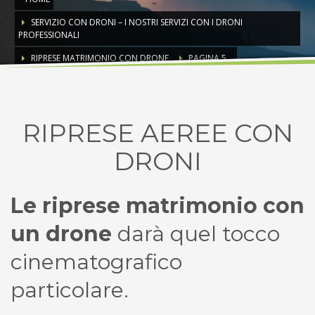
SERVIZIO CON DRONI – I NOSTRI SERVIZI CON I DRONI
PROFESSIONALI
RIPRESE MATRIMONIO CON DRONE
PAGINA 5
Riprese Aeree con Droni
Aziende, Portali Turistici, Turismo, Eventi
RIPRESE AEREE CON
DRONI
Le riprese matrimonio con
un drone
darà quel tocco
cinematografico
particolare.