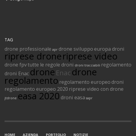
TAG
drone professionale
drone sviluppo
europa droni
apr
riprese drone
riprese video
drone fpv
tutte le regole droni
regolamento
droni tracciabili
drone
drone
Enac
droni Enac
regolamento
regolamento europeo
droni
regolamento europeo 2020
riprese video con drone
easa 2020
droni easa
jtdrone
sapr
HOME
AZIENDA
PORTFOLIO
NOTIZIE