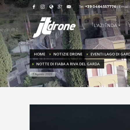
Tel:
+39 0464557776
| Email
L’AZIENDA +
HOME
NOTIZIE DRONE
EVENTI LAGO DI GAR
NOTTE DI FIABA A RIVA DEL GARDA
7 Agosto 2026