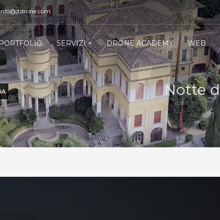
 info@jtdrone.com
PORTFOLIO
SERVIZI +
DRONE ACADEMY
WEB
Notte d
DA