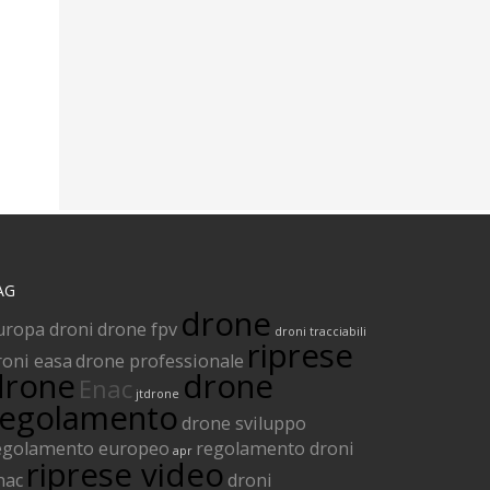
AG
drone
uropa droni
drone fpv
droni tracciabili
riprese
roni easa
drone professionale
drone
drone
Enac
jtdrone
regolamento
drone sviluppo
egolamento europeo
regolamento droni
apr
riprese video
nac
droni