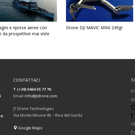
gini e riprese aeree con
Drone DJI MAVIC MINI 249gr.
 da prospettive mai viste
CONTATTACI
T
T (+39) 0464 55 77 76
e
i
Email:
info@jtdrone.com
d
JT Drone Technologies
Via Monte Misone 85 – Riva del Garda
ne
.
r
Google Maps
E